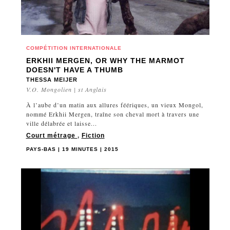
SUÈDE
SUISSE
TAÏWAN
THAÏLANDE
COMPÉTITION INTERNATIONALE
ERKHII MERGEN, OR WHY THE MARMOT
TURQUIE
DOESN'T HAVE A THUMB
UKRAINE
THESSA MEIJER
V.O. Mongolien | st Anglais
VENEZUELA
À l’aube d’un matin aux allures féériques, un vieux Mongol,
YEMEN
nommé Erkhii Mergen, traîne son cheval mort à travers une
ville délabrée et laisse...
Court métrage
,
Fiction
PAYS-BAS | 19 MINUTES | 2015