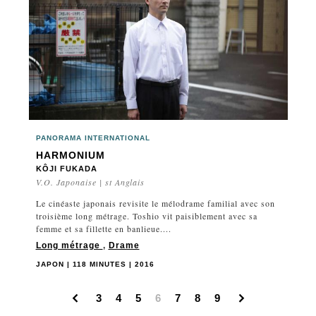
PANORAMA INTERNATIONAL
HARMONIUM
KÔJI FUKADA
V.O. Japonaise | st Anglais
Le cinéaste japonais revisite le mélodrame familial avec son
troisième long métrage. Toshio vit paisiblement avec sa
femme et sa fillette en banlieue....
Long métrage
,
Drame
JAPON | 118 MINUTES | 2016
3
4
5
6
7
8
9