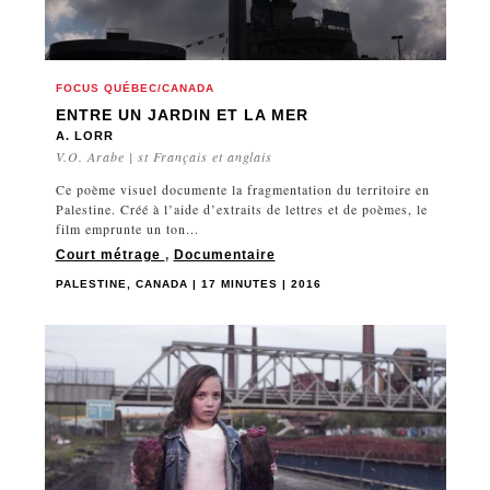
MADAGASCAR
MAROC
MEXIQUE
FOCUS QUÉBEC/CANADA
PALESTINE
ENTRE UN JARDIN ET LA MER
PANAMA
A. LORR
V.O. Arabe | st Français et anglais
PAYS-BAS
Ce poème visuel documente la fragmentation du territoire en
PHILIPPINES
Palestine. Créé à l’aide d’extraits de lettres et de poèmes, le
POLOGNE
film emprunte un ton...
Court métrage
,
Documentaire
PORTUGAL
PALESTINE, CANADA | 17 MINUTES | 2016
QATAR
QUÉBEC
QUÉBEC/CANADA
ROUMANIE
ROYAUME-UNI
RUSSIE
SERBIE