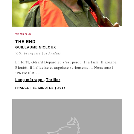
BELGIQUE
DRAME SOCIAL
BOSNIE-HERZÉGOVINE
EXPÉRIMENTAL
BRÉSIL
FICTION
BULGARIE
HORREUR
TEMPS Ø
BURKINA FASO
THE END
SCIENCE FICTION
CAMBODGE
GUILLAUME NICLOUX
V.O. Française | st Anglais
CANADA
CHILI
En forêt, Gérard Depardieu s’est perdu. Il a faim. Il grogne.
Bientôt, il hallucine et angoisse sérieusement. Nous aussi
CHINE
!PREMIÈRE...
COLOMBIE
Long métrage
,
Thriller
CORÉE DU SUD
FRANCE | 81 MINUTES | 2015
CROATIE
DANEMARK
ÉGYPTE
ESPAGNE
ESTONIE