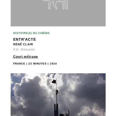
ÉTATS-UNIS
FINLANDE
FRANCE
GRANDE-BRETAGNE
GRÈCE
HISTOIRE(S) DU CINÉMA
HONG KONG
ENTR'ACTE
RENÉ CLAIR
HONGRIE
V.O. Française
IRAN
Court métrage
IRLANDE
FRANCE | 22 MINUTES | 1924
ISLANDE
ISRAËL
ITALIE
JAPON
KAZAKHSTAN
LIBAN
MACÉDOINE