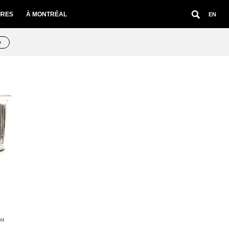
IRES
À MONTRÉAL
EN
O
au